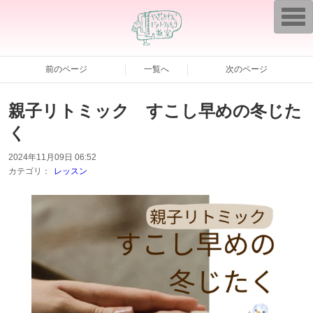
T
o
g
g
l
e
前のページ
一覧へ
次のページ
n
a
v
親子リトミック すこし早めの冬じた
i
g
a
く
t
i
2024年11月09日 06:52
o
n
カテゴリ：
レッスン